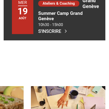
Grand
MER
Ateliers & Coaching
Genève
19
Summer Camp Grand
Genève
AOÛT
10h30
-
15h00
S'INSCRIRE