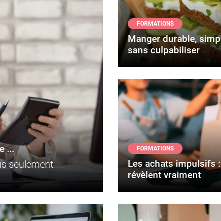
FORMATIONS
Manger durable, simp
sans culpabiliser
 ...
FORMATIONS
Les achats impulsifs :
lus seulement
révèlent vraiment