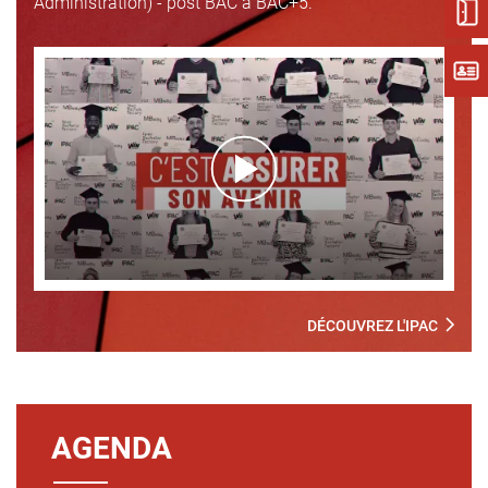
Administration) - post BAC à BAC+5.
DÉCOUVREZ L'IPAC
AGENDA