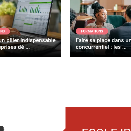
ONS
FORMATIONS
un pilier indispensable
Faire sa place dans u
prises dè ...
concurrentiel : les ...