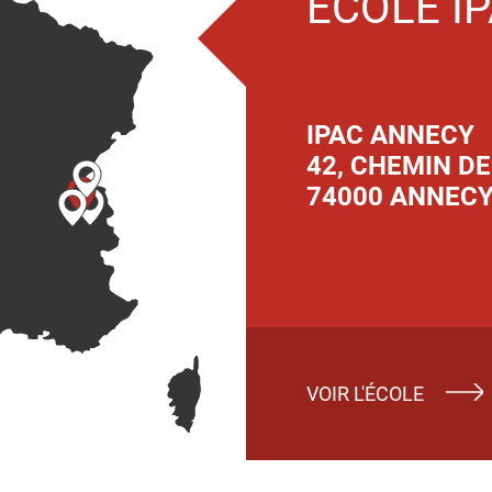
ECOLE I
IPAC ANNECY
42, CHEMIN DE
74000 ANNEC
VOIR L'ÉCOLE