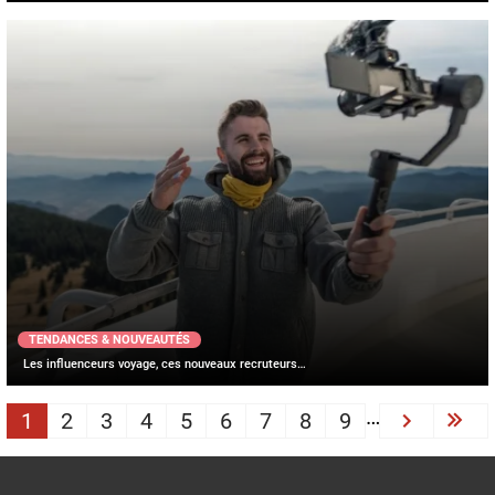
TENDANCES & NOUVEAUTÉS
Les influenceurs voyage, ces nouveaux recruteurs…
PAGINATION
…
1
2
3
4
5
6
7
8
9
Next ›
Las