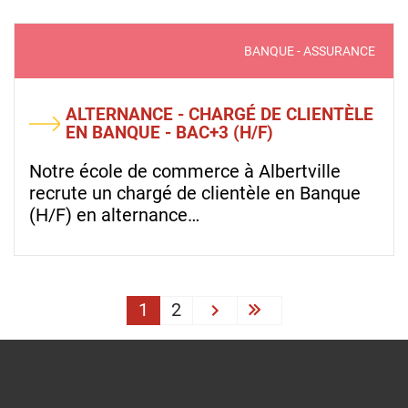
BANQUE - ASSURANCE
ALTERNANCE - CHARGÉ DE CLIENTÈLE
EN BANQUE - BAC+3 (H/F)
Notre école de commerce à Albertville
recrute un chargé de clientèle en Banque
(H/F) en alternance…
PAGINATION
1
2
Next ›
Last »