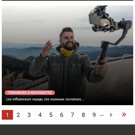
TENDANCES & NOUVEAUTÉS
Les influenceurs voyage, ces nouveaux recruteurs…
PAGINATION
…
1
2
3
4
5
6
7
8
9
Next ›
Las