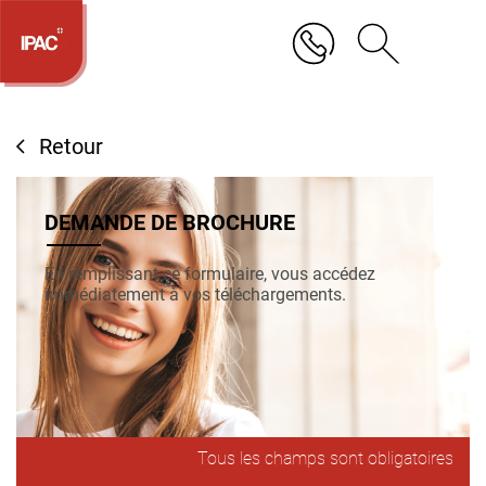
Aller
au
contenu
principal
Retour
DEMANDE DE BROCHURE
En remplissant ce formulaire, vous accédez
immédiatement à vos téléchargements.
Tous les champs sont obligatoires