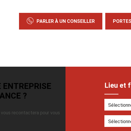
PARLER À UN CONSEILLER
PORTES
 ENTREPRISE
Lieu et 
ANCE ?
École envisa
s vous recontactera pour vous
Formation e