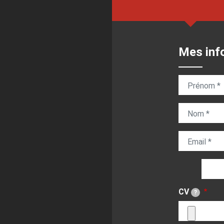
Mes inf
Prénom
Nom
Email
Téléph
Téléphone d
CV
?