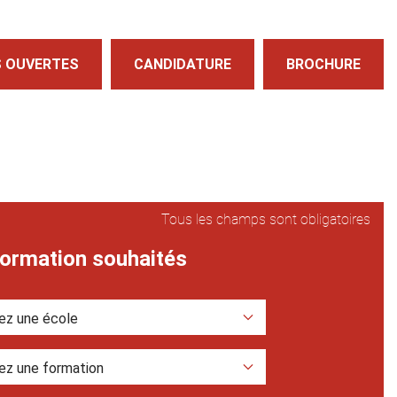
 OUVERTES
CANDIDATURE
BROCHURE
Tous les champs sont obligatoires
formation souhaités
gée
nvisagée