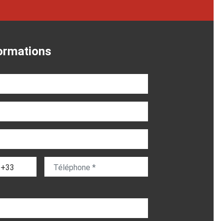
ormations
one indice
Téléphone
rapeau