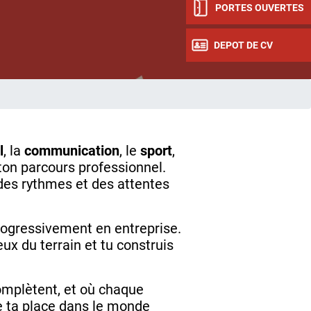
PORTES OUVERTES
DEPOT DE CV
l
, la
communication
, le
sport
,
ton parcours professionnel.
des rythmes et des attentes
progressivement en entreprise.
x du terrain et tu construis
omplètent, et où chaque
re ta place dans le monde