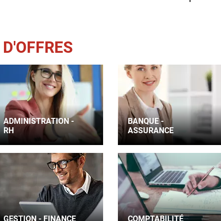
 D'OFFRES
ADMINISTRATION -
BANQUE -
RH
ASSURANCE
GESTION - FINANCE
COMPTABILITÉ