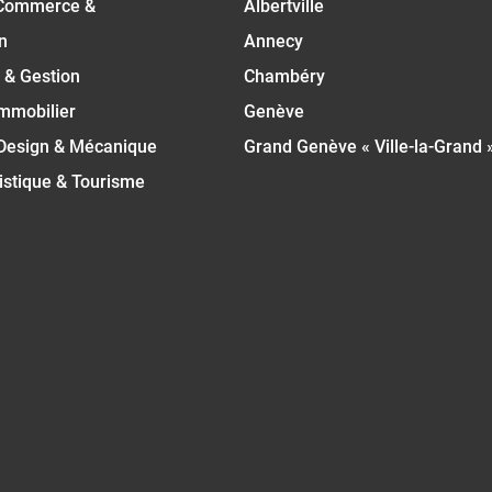
Commerce &
Albertville
n
Annecy
 & Gestion
Chambéry
Immobilier
Genève
 Design & Mécanique
Grand Genève « Ville-la-Grand 
istique & Tourisme