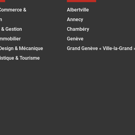
Commerce &
Albertville
n
Annecy
 & Gestion
Chambéry
Immobilier
Genève
 Design & Mécanique
Grand Genève « Ville-la-Grand 
istique & Tourisme