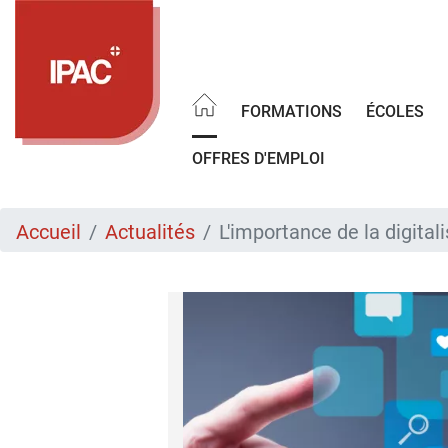
Aller
au
contenu
principal
FORMATIONS
ÉCOLES
OFFRES D'EMPLOI
Accueil
Actualités
L'importance de la digitali