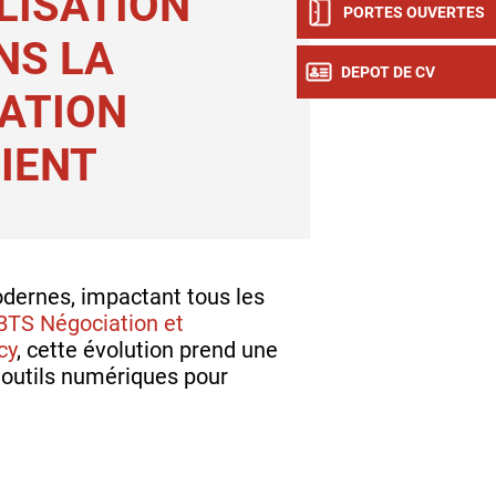
LISATION
PORTES OUVERTES
NS LA
DEPOT DE CV
ATION
IENT
odernes, impactant tous les
BTS Négociation et
cy
, cette évolution prend une
 outils numériques pour