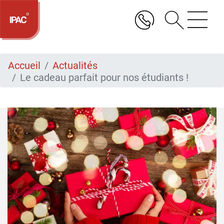
Aller
au
contenu
principal
Accueil
Actualités
Le cadeau parfait pour nos étudiants !