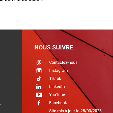
NOUS SUIVRE
Contactez-nous
Instagram
TikTok
LinkedIn
YouTube
Facebook
»
Site mis à jour le 25/03/2026