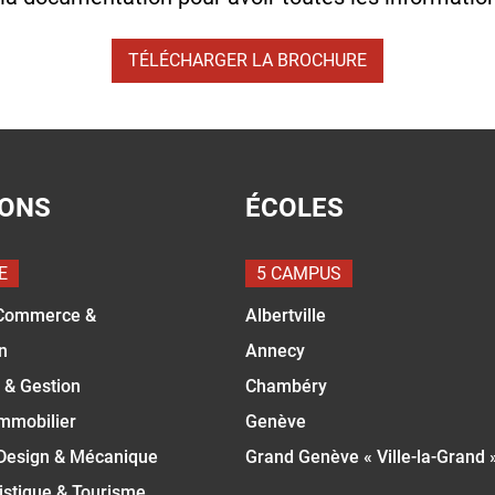
TÉLÉCHARGER LA BROCHURE
IONS
ÉCOLES
E
5 CAMPUS
Commerce &
Albertville
n
Annecy
 & Gestion
Chambéry
Immobilier
Genève
 Design & Mécanique
Grand Genève « Ville-la-Grand 
istique & Tourisme