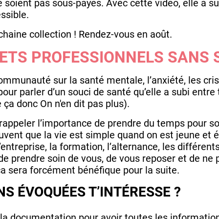
 soient pas sous-payés. Avec cette vidéo, elle a su 
ssible.
chaine collection ! Rendez-vous en août.
ETS PROFESSIONNELS SANS S
ommunauté sur la santé mentale, l’anxiété, les cri
pour parler d’un souci de santé qu’elle a subi entre 
 ça donc On n'en dit pas plus).
ppeler l’importance de prendre du temps pour soi,
vent que la vie est simple quand on est jeune et é
’entreprise, la formation, l’alternance, les différe
 de prendre soin de vous, de vous reposer et de ne 
ça sera forcément bénéfique pour la suite.
S ÉVOQUÉES T’INTÉRESSE ?
 la documentation pour avoir toutes les information