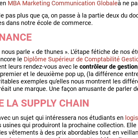
 en
MBA Marketing Communication Globale
à ne pa
ile pas plus que ça, on passe à la partie deux du 
les dans notre école de commerce.
INANCE
nous parle « de thunes ». L’étape fétiche de nos é
ncore le
Diplôme Supérieur de Comptabilité Gesti
ent leurs rendez-vous avec le
contrôleur de gestion
e premier et le deuxième pop up, (la différence entr
éritables exemples qu'elles nous montrent les diff
éait une marque. Une façon amusante de parler de 
E LA SUPPLY CHAIN
vec un sujet qui intéressera nos étudiants en
logi
usines qui produiront la prochaine collection. Ell
des vêtements à des prix abordables tout en veilla