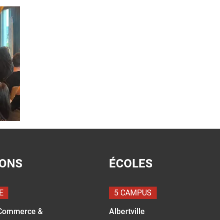
IONS
ÉCOLES
E
5 CAMPUS
Commerce &
Albertville