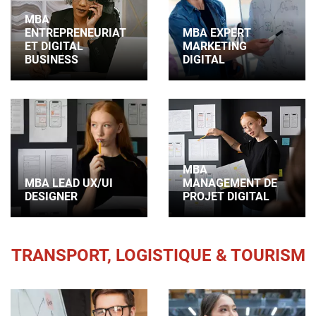
MBA
ENTREPRENEURIAT
MBA EXPERT
ET DIGITAL
MARKETING
BUSINESS
DIGITAL
MBA
MBA LEAD UX/UI
MANAGEMENT DE
DESIGNER
PROJET DIGITAL
TRANSPORT, LOGISTIQUE & TOURISME