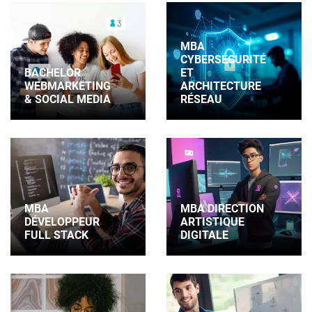
MBA
CYBERSÉCURITÉ
BACHELOR
ET
WEBMARKETING
ARCHITECTURE
& SOCIAL MEDIA
RÉSEAU
MBA
MBA DIRECTION
DÉVELOPPEUR
ARTISTIQUE
FULL STACK
DIGITALE