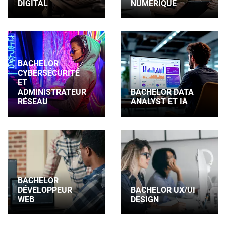
DIGITAL
NUMÉRIQUE
BACHELOR
CYBERSÉCURITÉ
ET
ADMINISTRATEUR
BACHELOR DATA
RÉSEAU
ANALYST ET IA
BACHELOR
DÉVELOPPEUR
BACHELOR UX/UI
WEB
DESIGN