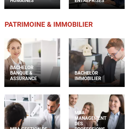
HUMAINES
ENTREPRISES
PATRIMOINE & IMMOBILIER
BACHELOR
BANQUE &
BACHELOR
ASSURANCE
IMMOBILIER
MBA
MANAGEMENT
DES