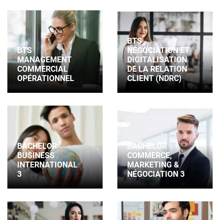
BTS
BTS
NÉGOCIATION ET
MANAGEMENT
DIGITALISATION
COMMERCIAL
DE LA RELATION
OPÉRATIONNEL
CLIENT (NDRC)
BACHELOR
BACHELOR
BUSINESS
COMMERCE,
INTERNATIONAL
MARKETING &
3
NÉGOCIATION 3