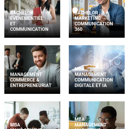
BACHELOR
BACHELOR
EVÈNEMENTIEL
MARKETING
ET
COMMUNICATION
COMMUNICATION
360
MBA
MANAGEMENT
MANAGEMENT
COMMERCE &
COMMUNICATION
ENTREPRENEURIAT
DIGITALE ET IA
MBA
MBA
MANAGEMENT