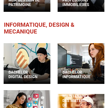
MBA GESTION DE
PROFESSIONS
PATRIMOINE
IMMOBILIÈRES
INFORMATIQUE, DESIGN &
MECANIQUE
BACHELOR
BACHELOR
DIGITAL DESIGN
INFORMATIQUE
BTS
MAINTENANCE
DES MATÉRIELS
DE