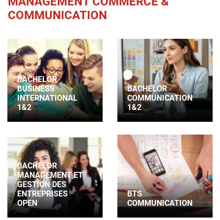
MANAGEMENT COMMERCE &
COMMUNICATION
BACHELOR
BUSINESS
BACHELOR
INTERNATIONAL
COMMUNICATION
1&2
1&2
BACHELOR
MANAGEMENT ET
GESTION DES
ENTREPRISES
BTS
OPEN
COMMUNICATION