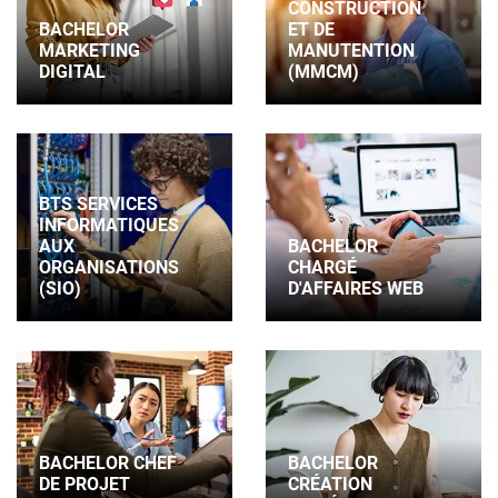
CONSTRUCTION
BACHELOR
ET DE
MARKETING
MANUTENTION
DIGITAL
(MMCM)
BTS SERVICES
INFORMATIQUES
AUX
BACHELOR
ORGANISATIONS
CHARGÉ
(SIO)
D'AFFAIRES WEB
BACHELOR CHEF
BACHELOR
DE PROJET
CRÉATION