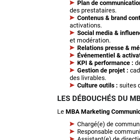
Plan de communication
des prestataires.
Contenus & brand cont
activations.
Social media & influen
et modération.
Relations presse & mé
Événementiel & activat
KPI & performance :
dé
Gestion de projet :
cadr
des livrables.
Culture outils :
suites d
LES DÉBOUCHÉS DU M
Le
MBA Marketing Communica
Chargé(e) de communic
Responsable communic
Assistant(e) de direct