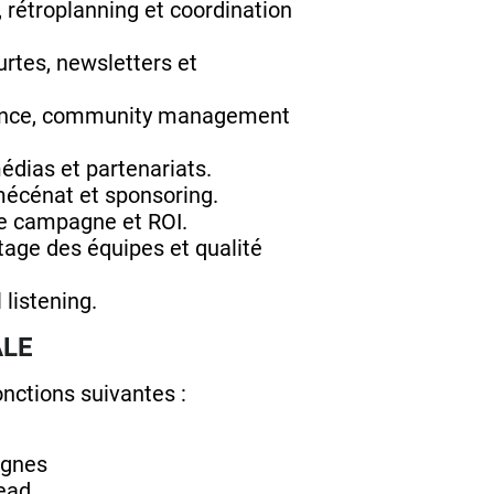
, rétroplanning et coordination
urtes, newsletters et
uence, community management
édias et partenariats.
mécénat et sponsoring.
 de campagne et ROI.
otage des équipes et qualité
 listening.
ALE
nctions suivantes :
n
agnes
lead