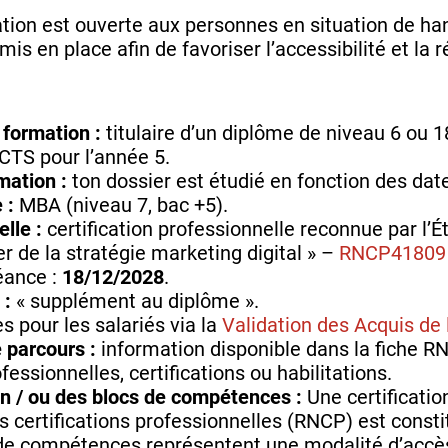
tion est ouverte aux personnes en situation de 
is en place afin de favoriser l’accessibilité et la 
 formation :
titulaire d’un diplôme de niveau 6 ou 
ECTS pour l’année 5.
mation :
ton dossier est étudié en fonction des dat
 :
MBA (niveau 7, bac +5).
lle :
certification professionnelle reconnue par l’Ét
de la stratégie marketing digital » –
RNCP41809
éance :
18/12/2028
.
 :
« supplément au diplôme ».
s pour les salariés via la
Validation des Acquis de 
 parcours :
information disponible dans la fiche RN
ofessionnelles, certifications ou habilitations.
 un / ou des blocs de compétences :
Une certificatio
s certifications professionnelles (RNCP) est consti
de compétences représentent une modalité d’accès