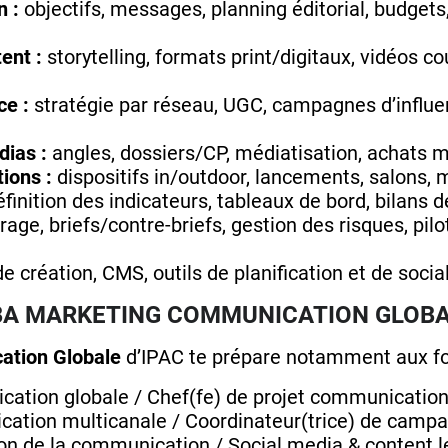
 :
objectifs, messages, planning éditorial, budgets
ent :
storytelling, formats print/digitaux, vidéos co
ce :
stratégie par réseau, UGC, campagnes d’infl
dias :
angles, dossiers/CP, médiatisation, achats m
ions :
dispositifs in/outdoor, lancements, salons, 
finition des indicateurs, tableaux de bord, bilans
age, briefs/contre‑briefs, gestion des risques, pil
e création, CMS, outils de planification et de social
BA MARKETING COMMUNICATION GLOB
tion Globale
d’IPAC te prépare notamment aux fo
ation globale / Chef(fe) de projet communicatio
ation multicanale / Coordinateur(trice) de camp
ion de la communication / Social media & content 