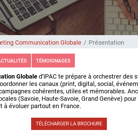
ting Communication Globale
Présentation
ACTUALITÉS
TÉMOIGNAGES
tion Globale
d’IPAC te prépare à orchestrer des s
ordonner les canaux (print, digital, social, événe
 campagnes cohérentes, utiles et mémorables. Ancré
ocales (Savoie, Haute‑Savoie, Grand Genève) pour t
t à évoluer partout en France.
TÉLÉCHARGER LA BROCHURE