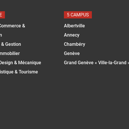
E
5 CAMPUS
Commerce &
Albertville
n
Annecy
 & Gestion
Chambéry
Immobilier
Genève
 Design & Mécanique
Grand Genève « Ville-la-Grand 
istique & Tourisme