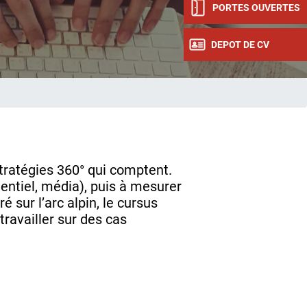
PORTES OUVERTES
DEPOT DE CV
tratégies 360° qui comptent.
mentiel, média), puis à mesurer
 sur l’arc alpin, le cursus
ravailler sur des cas