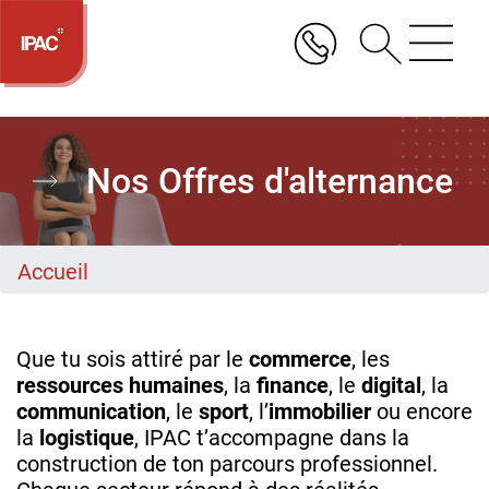
Aller
au
contenu
principal
Nos Offres d'alternance
Accueil
Que tu sois attiré par le
commerce
, les
ressources humaines
, la
finance
, le
digital
, la
communication
, le
sport
, l’
immobilier
ou encore
la
logistique
, IPAC t’accompagne dans la
construction de ton parcours professionnel.