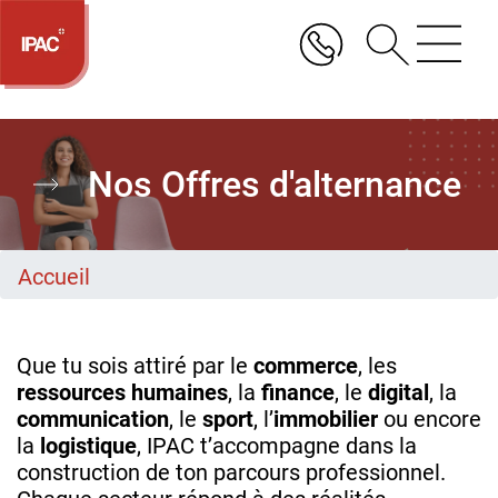
Aller
au
contenu
principal
Nos Offres d'alternance
Accueil
Que tu sois attiré par le
commerce
, les
ressources humaines
, la
finance
, le
digital
, la
communication
, le
sport
, l’
immobilier
ou encore
la
logistique
, IPAC t’accompagne dans la
construction de ton parcours professionnel.