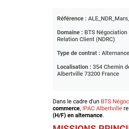
Référence :
ALE_NDR_Mars
Domaine :
BTS Négociation e
Relation Client (NDRC)
Type de contrat :
Alternanc
Localisation :
354 Chemin des
Albertville
73200
France
Dans le cadre d'un
BTS Négocia
commerce
,
IPAC Albertville
re
(H/F) en alternance
.
MISSIONS PRINC