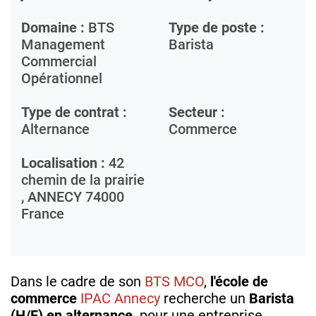
Domaine :
BTS
Type de poste :
Management
Barista
Commercial
Opérationnel
Type de contrat :
Secteur :
Alternance
Commerce
Localisation :
42
chemin de la prairie
,
ANNECY
74000
France
Dans le cadre de son
BTS MCO
,
l'école de
commerce
IPAC Annecy
recherche un
Barista
(H/F) en alternance,
pour une entreprise