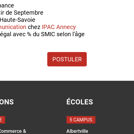
rnance
tir de Septembre
: Haute-Savoie
unication
chez
IPAC Annecy
égal avec % du SMIC selon l'âge
POSTULER
IONS
ÉCOLES
E
5 CAMPUS
Commerce &
Albertville