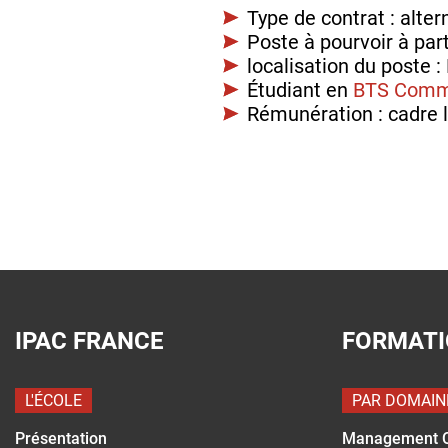
Type de contrat : alte
Poste à pourvoir à par
localisation du poste 
Étudiant en
BTS Comm
Rémunération : cadre l
IPAC FRANCE
FORMAT
L'ÉCOLE
PAR DOMAIN
Présentation
Management 