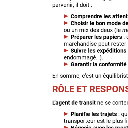
parvenir, il doit :
Comprendre les atten
Choisir le bon mode de
ou un mix des deux (le
mu
Préparer les papiers
: 
marchandise peut rester 
Suivre les expéditions 
endommagé…).
Garantir la conformité
En somme, c’est un équilibrist
RÔLE ET RESPONS
L'agent de transit
ne se conten
Planifie les trajets
: qu
transporteur est le plus f
Négocie avec les prest