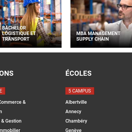
BACHELOR
LOGISTIQUE ET
MBA MANAGEMENT
TRANSPORT
SUPPLY CHAIN
IONS
ÉCOLES
E
5 CAMPUS
Commerce &
Albertville
n
Annecy
 & Gestion
Chambéry
Immobilier
Genève