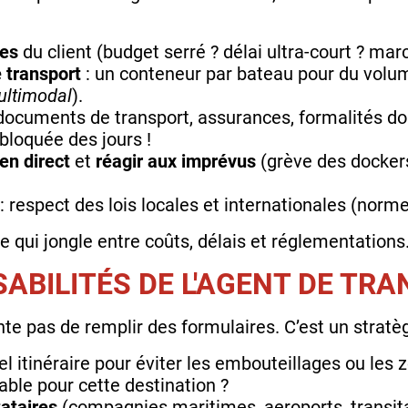
tes
du client (budget serré ? délai ultra-court ? mar
 transport
: un conteneur par bateau pour du volume
ltimodal
).
documents de transport, assurances, formalités dou
bloquée des jours !
en direct
et
réagir aux imprévus
(grève des dockers,
: respect des lois locales et internationales (norme
e qui jongle entre coûts, délais et réglementations
ABILITÉS DE L'AGENT DE TRA
te pas de remplir des formulaires. C’est un stratèg
el itinéraire pour éviter les embouteillages ou les 
iable pour cette destination ?
ataires
(compagnies maritimes, aeroports, transita