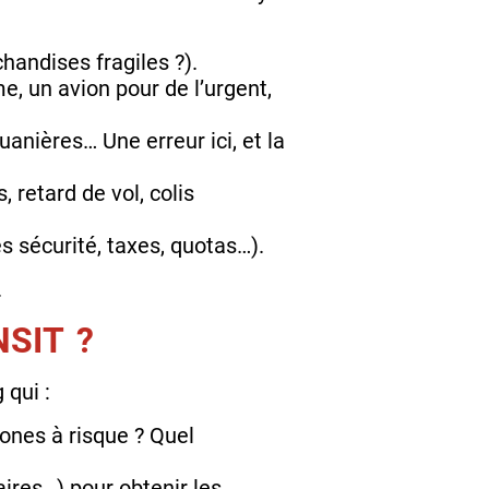
chandises fragiles ?).
, un avion pour de l’urgent,
anières… Une erreur ici, et la
 retard de vol, colis
s sécurité, taxes, quotas…).
.
NSIT ?
 qui :
zones à risque ? Quel
ires…) pour obtenir les