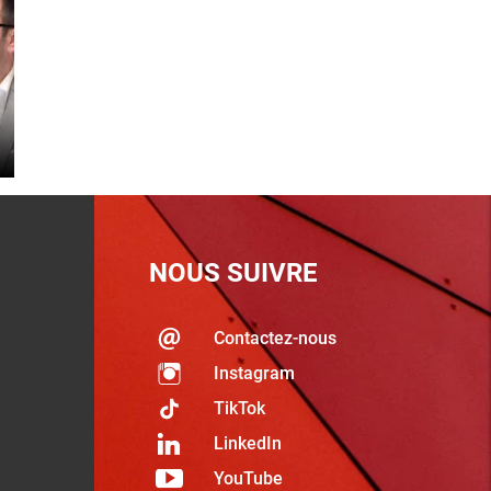
NOUS SUIVRE
Contactez-nous
Instagram
TikTok
LinkedIn
YouTube