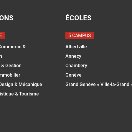
IONS
ÉCOLES
E
5 CAMPUS
Commerce &
Albertville
n
Annecy
 & Gestion
Chambéry
Immobilier
Genève
 Design & Mécanique
Grand Genève « Ville-la-Grand 
istique & Tourisme