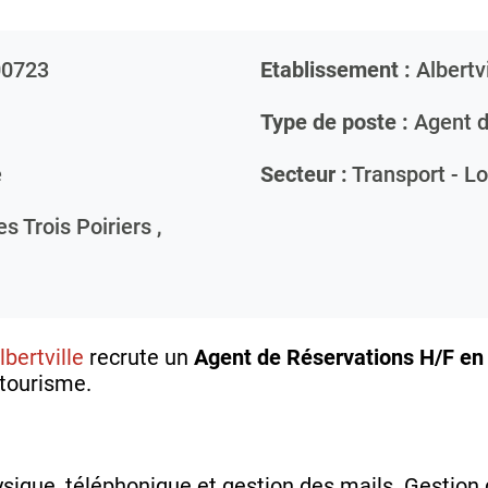
0723
Etablissement :
Albertvi
Type de poste :
Agent d
e
Secteur :
Transport - Lo
 Trois Poiriers ,
bertville
recrute un
Agent de Réservations H/F en
 tourisme.
hysique, téléphonique et gestion des mails ​ Gestion 