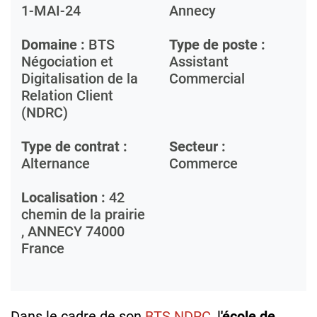
1-MAI-24
Annecy
Domaine :
BTS
Type de poste :
Négociation et
Assistant
Digitalisation de la
Commercial
Relation Client
(NDRC)
Type de contrat :
Secteur :
Alternance
Commerce
Localisation :
42
chemin de la prairie
,
ANNECY
74000
France
Dans le cadre de son
BTS NDRC
, l
'école de