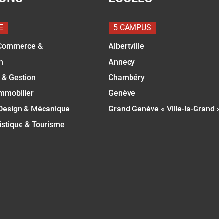
E
5 CAMPUS
Commerce &
Albertville
n
Annecy
 & Gestion
Chambéry
Immobilier
Genève
 Design & Mécanique
Grand Genève « Ville-la-Grand 
istique & Tourisme