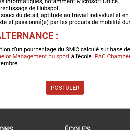
ls informatiques, notamment Microsoft Office.
prentissage de Hubspot.
 souci du détail, aptitude au travail individuel et en
e et passionné(e) par les produits de mobilité dur
ALTERNANCE :
tion d’un pourcentage du SMIC calculé sur base de
helor Management du sport
à l'école
IPAC Chambé
ptembre
POSTULER
IONS
ÉCOLES