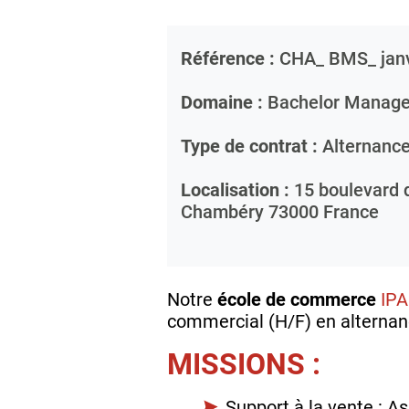
Référence :
CHA_ BMS_ jan
Domaine :
Bachelor Manage
Type de contrat :
Alternanc
Localisation :
15 boulevard 
Chambéry
73000
France
Notre
école de commerce
IP
commercial (H/F) en alternan
MISSIONS :
Support à la vente : As