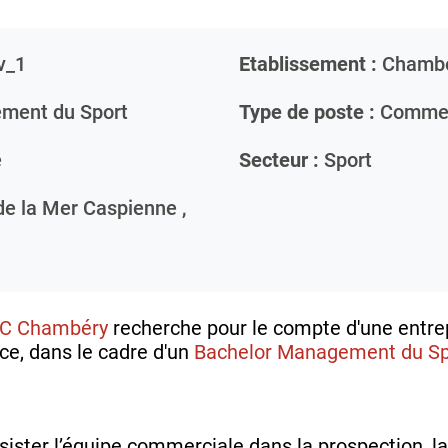
v_1
Etablissement :
Chamb
ment du Sport
Type de poste :
Commer
e
Secteur :
Sport
de la Mer Caspienne ,
AC Chambéry
recherche pour le compte d'une entrep
ce, dans le cadre d'un
Bachelor Management du Sp
sister l’équipe commerciale dans la prospection, la 