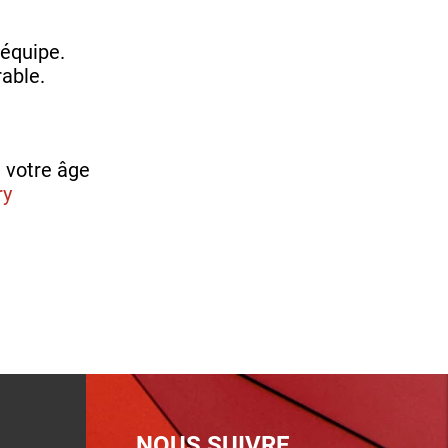
 équipe.
able.
 votre âge
ry
NOUS SUIVRE