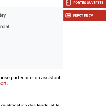
PORTES OUVERTES
éry
DEPOT DE CV
cial
rise partenaire, un assistant
ort
.
qualification des leads, et le