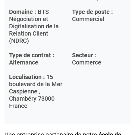
Domaine :
BTS
Type de poste :
Négociation et
Commercial
Digitalisation de la
Relation Client
(NDRC)
Type de contrat :
Secteur :
Alternance
Commerce
Localisation :
15
boulevard de la Mer
Caspienne ,
Chambéry
73000
France
Une entreprise partenaire de notre
école de