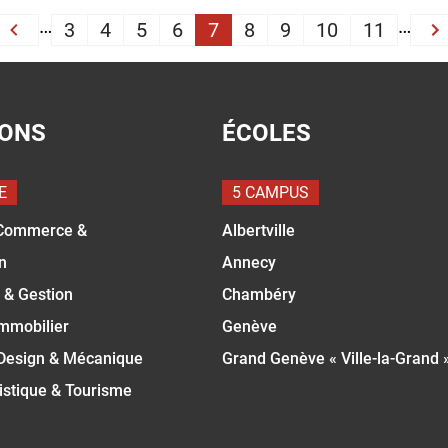
…
PAGINATION
…
3
4
5
6
7
8
9
10
11
rst
‹ Previous
N
IONS
ÉCOLES
E
5 CAMPUS
Commerce &
Albertville
n
Annecy
 & Gestion
Chambéry
Immobilier
Genève
 Design & Mécanique
Grand Genève « Ville-la-Grand 
istique & Tourisme