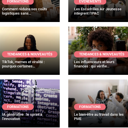
FORMATIONS
EVÈNEMENTS
Comment réduire ses coûts
Les Escadrilles Air Jeunesse
logistiques sans…
intègrent l'IPAC
TENDANCES & NOUVEAUTÉS
TENDANCES & NOUVEAUTÉS
TikTok, memes et viralité :
Les influenceurs et leurs
pourquoi certaines…
finances : qui vérifie…
FORMATIONS
FORMATIONS
IA générative : le sprint à
Le bien-être au travail dans les
l'innovation
PME