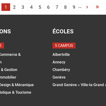
PAGINATION
…
1
2
3
4
5
6
7
8
9
Next ›
Las
IONS
ÉCOLES
E
5 CAMPUS
Commerce &
Albertville
n
Annecy
 & Gestion
Chambéry
Immobilier
Genève
 Design & Mécanique
Grand Genève « Ville-la-Grand 
istique & Tourisme