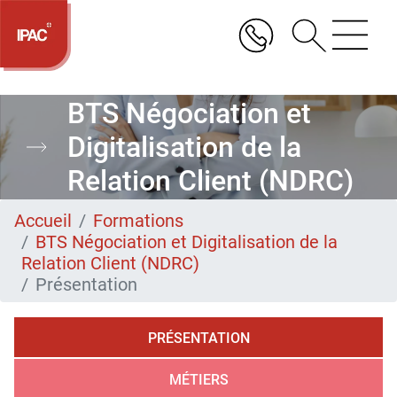
Aller
au
contenu
principal
BTS Négociation et
Digitalisation de la
Relation Client (NDRC)
Accueil
Formations
BTS Négociation et Digitalisation de la
Relation Client (NDRC)
Présentation
PRÉSENTATION
MÉTIERS