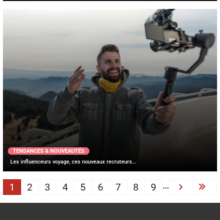
TENDANCES & NOUVEAUTÉS
Les influenceurs voyage, ces nouveaux recruteurs…
PAGINATION
…
1
2
3
4
5
6
7
8
9
Next ›
Las