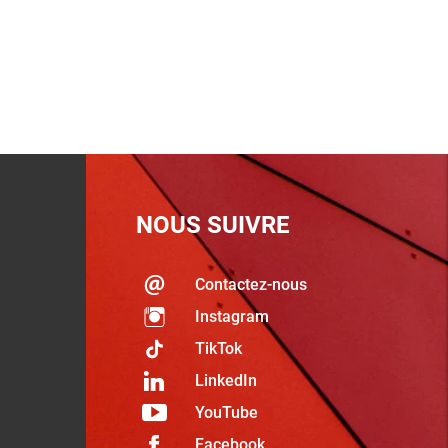
NOUS SUIVRE
Contactez-nous
Instagram
TikTok
LinkedIn
YouTube
Facebook