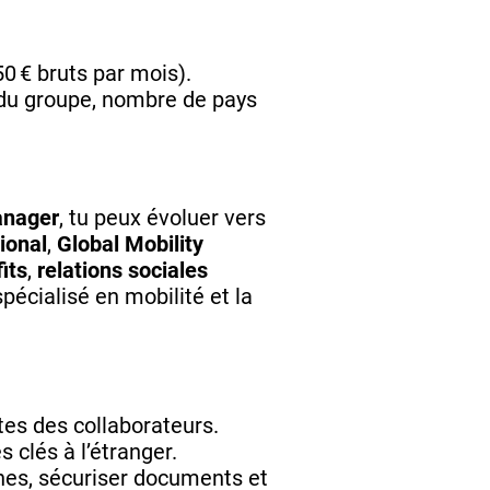
50 € bruts par mois).
e du groupe, nombre de pays
anager
, tu peux évoluer vers
ional
,
Global Mobility
its
,
relations sociales
spécialisé en mobilité et la
tes des collaborateurs.
 clés à l’étranger.
nes, sécuriser documents et