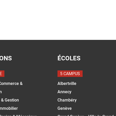
IONS
ÉCOLES
E
5 CAMPUS
Commerce &
Albertville
n
Annecy
 & Gestion
Chambéry
Immobilier
Genève