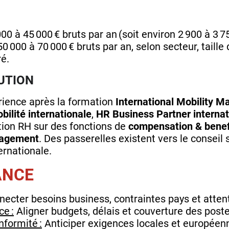
00 à 45 000 € bruts par an (soit environ 2 900 à 3 7
0 000 à 70 000 € bruts par an, selon secteur, taill
é.
UTION
ience après la formation
International Mobility M
ilité internationale
,
HR Business Partner internat
ction RH sur des fonctions de
compensation & benef
nagement
. Des passerelles existent vers le conseil 
ernationale.
ANCE
ecter besoins business, contraintes pays et atten
ce :
Aligner budgets, délais et couverture des postes
formité :
Anticiper exigences locales et européen