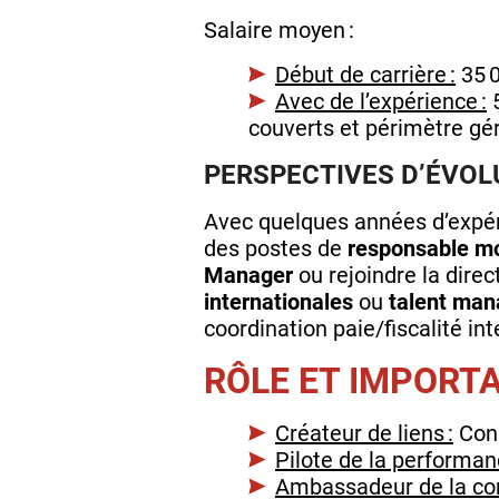
Salaire moyen :
Début de carrière :
35 0
Avec de l’expérience :
5
couverts et périmètre gér
PERSPECTIVES D’ÉVOL
Avec quelques années d’expér
des postes de
responsable mob
Manager
ou rejoindre la dire
internationales
ou
talent ma
coordination paie/fiscalité int
RÔLE ET IMPORT
Créateur de liens :
Conn
Pilote de la performan
Ambassadeur de la con