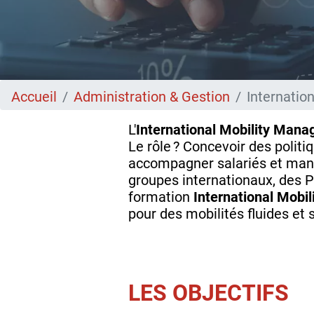
Accueil
Administration & Gestion
Internatio
L'
International Mobility Mana
Le rôle ? Concevoir des politi
accompagner salariés et manag
groupes internationaux, des P
formation
International Mobi
pour des mobilités fluides et 
LES OBJECTIFS