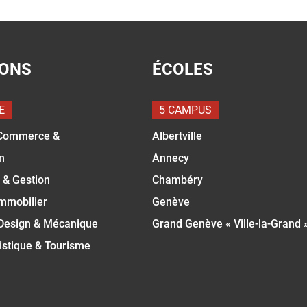
IONS
ÉCOLES
E
5 CAMPUS
Commerce &
Albertville
n
Annecy
 & Gestion
Chambéry
Immobilier
Genève
 Design & Mécanique
Grand Genève « Ville-la-Grand 
istique & Tourisme