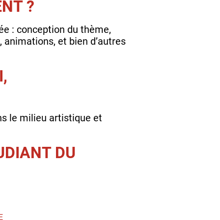
NT ?
ée : conception du thème,
 animations, et bien d’autres
,
s le milieu artistique et
UDIANT DU
E