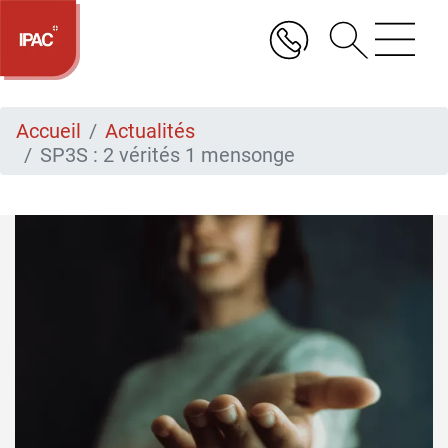
Aller
au
contenu
principal
Accueil
Actualités
SP3S : 2 vérités 1 mensonge