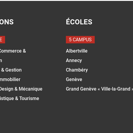
IONS
ÉCOLES
E
5 CAMPUS
Commerce &
Albertville
n
Annecy
 & Gestion
Chambéry
Immobilier
Genève
 Design & Mécanique
Grand Genève « Ville-la-Grand 
istique & Tourisme