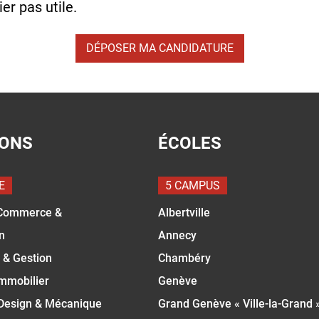
r pas utile.
DÉPOSER MA CANDIDATURE
IONS
ÉCOLES
E
5 CAMPUS
Commerce &
Albertville
n
Annecy
 & Gestion
Chambéry
Immobilier
Genève
 Design & Mécanique
Grand Genève « Ville-la-Grand 