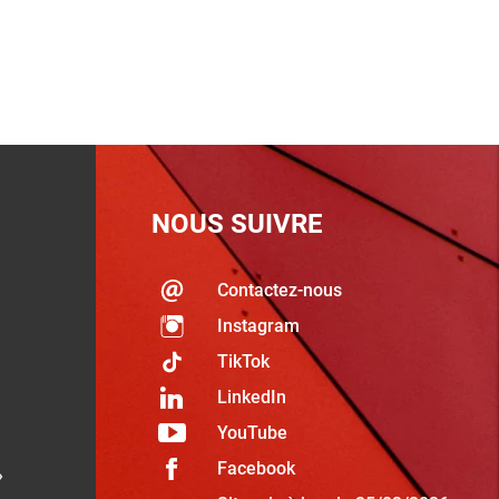
NOUS SUIVRE
Contactez-nous
Instagram
TikTok
LinkedIn
YouTube
Facebook
»