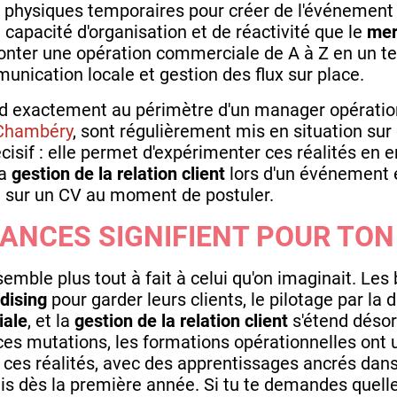
 physiques temporaires pour créer de l'événement 
capacité d'organisation et de réactivité que le
mer
r monter une opération commerciale de A à Z en un t
unication locale et gestion des flux sur place.
d exactement au périmètre d'un manager opérationn
Chambéry
, sont régulièrement mis en situation sur
écisif : elle permet d'expérimenter ces réalités en 
La
gestion de la relation client
lors d'un événement 
d sur un CV au moment de postuler.
DANCES SIGNIFIENT POUR TON
ble plus tout à fait à celui qu'on imaginait. Les
dising
pour garder leurs clients, le pilotage par la
iale
, et la
gestion de la relation client
s'étend désor
s mutations, les formations opérationnelles ont un
es réalités, avec des apprentissages ancrés dans 
is dès la première année. Si tu te demandes quell