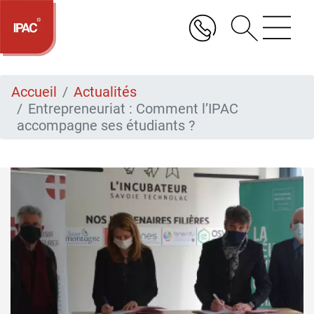
Aller
au
contenu
principal
Accueil
Actualités
Entrepreneuriat : Comment l’IPAC
accompagne ses étudiants ?