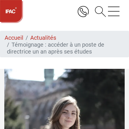
Aller
au
contenu
principal
Accueil
Actualités
Témoignage : accéder à un poste de
directrice un an après ses études