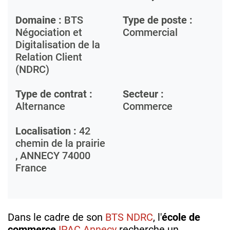
Domaine :
BTS
Type de poste :
Négociation et
Commercial
Digitalisation de la
Relation Client
(NDRC)
Type de contrat :
Secteur :
Alternance
Commerce
Localisation :
42
chemin de la prairie
,
ANNECY
74000
France
Dans le cadre de son
BTS NDRC
, l'
école de
commerce
IPAC Annecy
recherche un