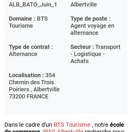
ALB_BATO_Juin_1
Albertville
Domaine :
BTS
Type de poste :
Tourisme
Agent voyage en
alternance
Type de contrat :
Secteur :
Transport
Alternance
- Logistique -
Achats
Localisation :
354
Chemin des Trois
Poiriers ,
Albertville
73200
FRANCE
Dans le cadre d'un
BTS Tourisme
, notre
école
de commerce
,
IPAC Albertville
recherche pour