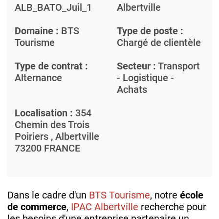
ALB_BATO_Juil_1
Albertville
Domaine :
BTS
Type de poste :
Tourisme
Chargé de clientèle
Type de contrat :
Secteur :
Transport
Alternance
- Logistique -
Achats
Localisation :
354
Chemin des Trois
Poiriers ,
Albertville
73200
FRANCE
Dans le cadre d'un
BTS Tourisme
, notre
école
de commerce
,
IPAC Albertville
recherche pour
les besoins d'une entreprise partenaire un