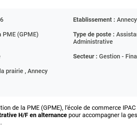
6
Etablissement :
Annecy
la PME (GPME)
Type de poste :
Assista
Administrative
e
Secteur :
Gestion - Fin
a prairie ,
Annecy
stion de la PME (GPME), l’école de commerce IPA
rative H/F en alternance
pour accompagner la gest
.