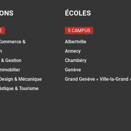
IONS
ÉCOLES
E
5 CAMPUS
Commerce &
Albertville
n
Annecy
 & Gestion
Chambéry
Immobilier
Genève
 Design & Mécanique
Grand Genève « Ville-la-Grand 
istique & Tourisme