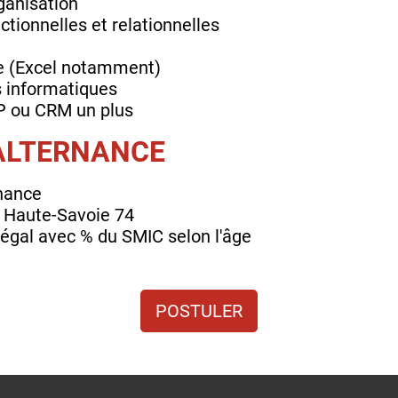
rganisation
tionnelles et relationnelles
ce (Excel notamment)
s informatiques
P ou CRM un plus
’ALTERNANCE
rnance
: Haute-Savoie 74
égal avec % du SMIC selon l'âge
POSTULER