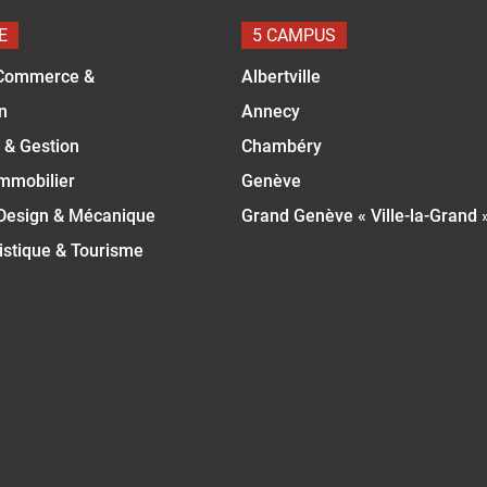
E
5 CAMPUS
Commerce &
Albertville
n
Annecy
 & Gestion
Chambéry
Immobilier
Genève
 Design & Mécanique
Grand Genève « Ville-la-Grand 
istique & Tourisme