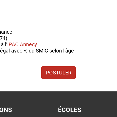
rnance
(74)
à l’
IPAC Annecy
égal avec % du SMIC selon l'âge
POSTULER
IONS
ÉCOLES