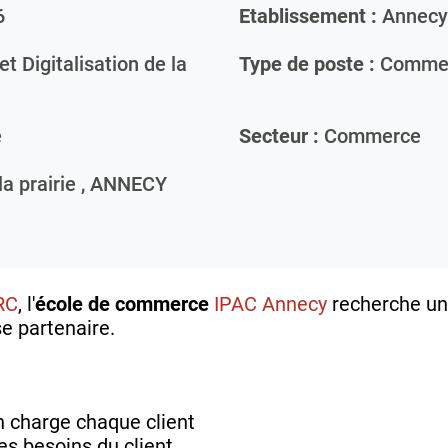
6
Etablissement :
Annecy
t Digitalisation de la
Type de poste :
Commer
e
Secteur :
Commerce
a prairie ,
ANNECY
RC
, l'
école de commerce
IPAC Annecy
recherche un
se partenaire.
en charge chaque client
les besoins du client