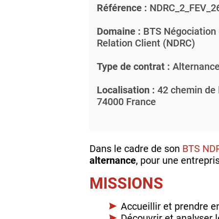
Référence :
NDRC_2_FEV_2
Domaine :
BTS Négociation e
Relation Client (NDRC)
Type de contrat :
Alternanc
Localisation :
42 chemin de l
74000
France
Dans le cadre de son
BTS ND
alternance
, pour une entrepri
MISSIONS
Accueillir et prendre 
Découvrir et analyser 