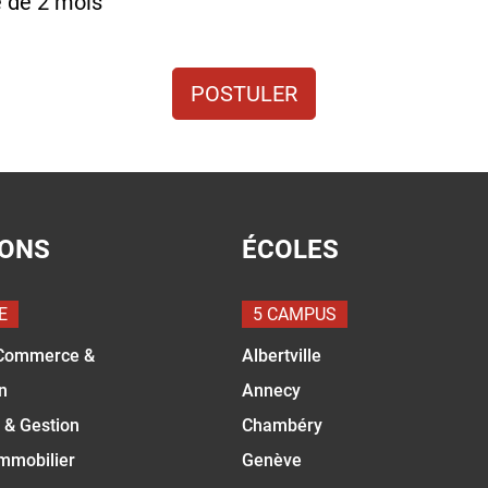
e de 2 mois
POSTULER
IONS
ÉCOLES
E
5 CAMPUS
Commerce &
Albertville
n
Annecy
 & Gestion
Chambéry
Immobilier
Genève