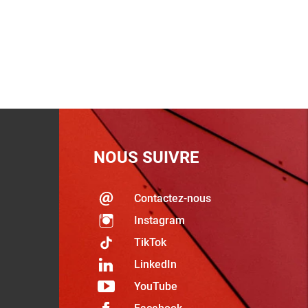
NOUS SUIVRE
Contactez-nous
Instagram
TikTok
LinkedIn
YouTube