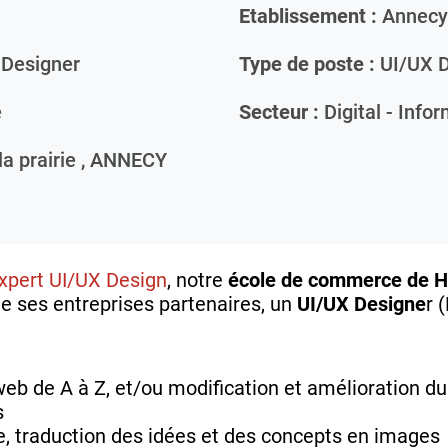
Etablissement :
Annecy
Designer
Type de poste :
UI/UX D
e
Secteur :
Digital - Info
a prairie ,
ANNECY
pert UI/UX Design
, notre
école de commerce de H
e ses entreprises partenaires, un
UI/UX Designe
r 
b de A à Z, et/ou modification et amélioration du
s
, traduction des idées et des concepts en images