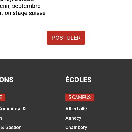
venir, septembre
tion stage suisse
POSTULER
IONS
ÉCOLES
E
5 CAMPUS
Commerce &
Albertville
n
Annecy
 & Gestion
Chambéry