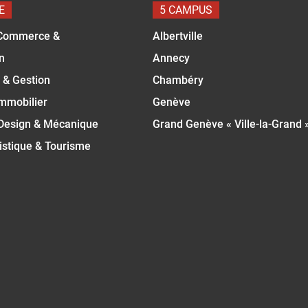
E
5 CAMPUS
Commerce &
Albertville
n
Annecy
 & Gestion
Chambéry
Immobilier
Genève
 Design & Mécanique
Grand Genève « Ville-la-Grand 
istique & Tourisme