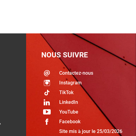
NOUS SUIVRE
Contactez-nous
Instagram
TikTok
LinkedIn
YouTube
Facebook
»
Site mis à jour le 25/03/2026