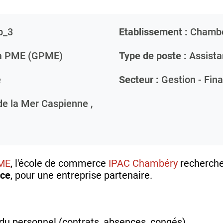
p_3
Etablissement :
Chamb
la PME (GPME)
Type de poste :
Assista
e
Secteur :
Gestion - Fin
de la Mer Caspienne ,
ME
, l'école de commerce
IPAC Chambéry
recherch
nce
, pour une entreprise partenaire.
 du personnel (contrats, absences, congés)