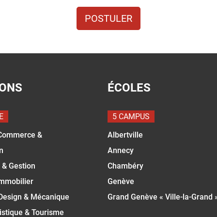
POSTULER
IONS
ÉCOLES
E
5 CAMPUS
Commerce &
Albertville
n
Annecy
 & Gestion
Chambéry
Immobilier
Genève
 Design & Mécanique
Grand Genève « Ville-la-Grand 
istique & Tourisme