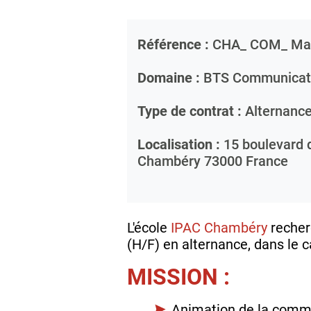
Référence :
CHA_ COM_ Mai
Domaine :
BTS Communicat
Type de contrat :
Alternanc
Localisation :
15 boulevard 
Chambéry
73000
France
L'école
IPAC Chambéry
recher
(H/F) en alternance, dans le 
MISSION :
Animation de la commu