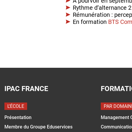
À pourvoir en septemb
Rythme d’alternance 2 
Rémunération : percep
En formation
BTS Com
IPAC FRANCE
FORMAT
L'ÉCOLE
PAR DOMAIN
Présentation
Management 
Membre du Groupe Eduservices
Communicatio