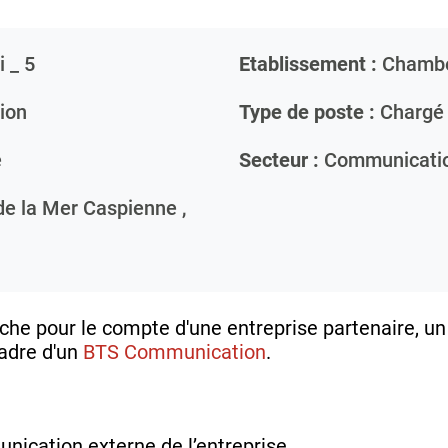
 _ 5
Etablissement :
Chamb
ion
Type de poste :
Chargé 
e
Secteur :
Communicati
de la Mer Caspienne ,
che pour le compte d'une entreprise partenaire, u
cadre d'un
BTS Communication
.
nication externe de l’entreprise