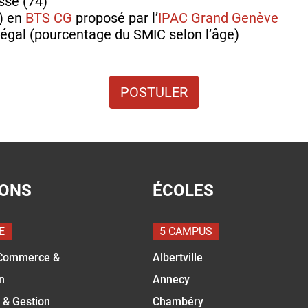
sse (74)
e) en
BTS CG
proposé par l’
IPAC Grand Genève
légal (pourcentage du SMIC selon l’âge)
POSTULER
IONS
ÉCOLES
E
5 CAMPUS
Commerce &
Albertville
n
Annecy
 & Gestion
Chambéry