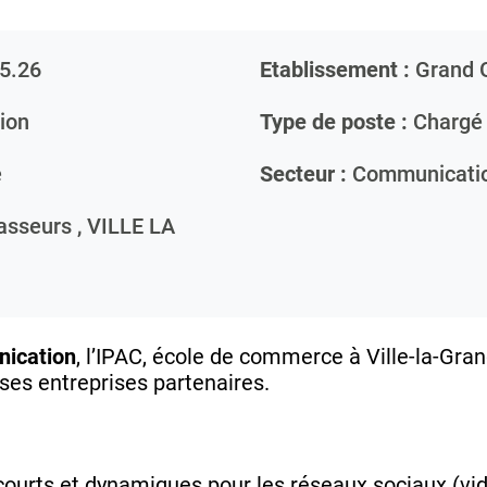
5.26
Etablissement :
Grand 
ion
Type de poste :
Chargé 
e
Secteur :
Communicati
asseurs ,
VILLE LA
ication
, l’IPAC, école de commerce à Ville-la-Gr
e ses entreprises partenaires.
courts et dynamiques pour les réseaux sociaux (vi