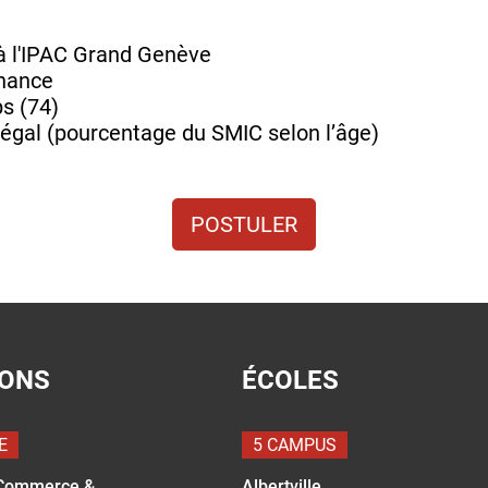
à l'IPAC Grand Genève
rnance
s (74)
légal (pourcentage du SMIC selon l’âge)
POSTULER
IONS
ÉCOLES
E
5 CAMPUS
Commerce &
Albertville