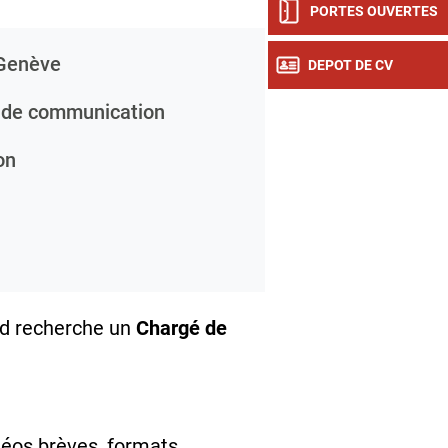
PORTES OUVERTES
Genève
DEPOT DE CV
de communication
on
and recherche un
Chargé de
déos brèves, formats