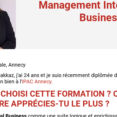
Management Inte
Busine
ale, Annecy
uakkaz, j'ai 24 ans et je suis récemment diplômée 
 bien à l'
IPAC Annecy
.
 CHOISI CETTE FORMATION ?
RE APPRÉCIES-TU LE PLUS ?
al Business
comme une suite logique et enrichiss