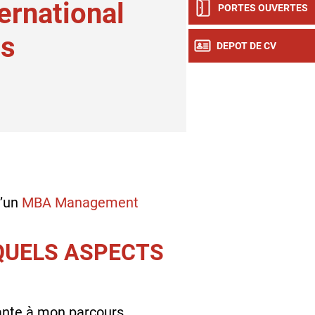
rnational
PORTES OUVERTES
ss
DEPOT DE CV
d’un
MBA Management
 QUELS ASPECTS
ante à mon parcours