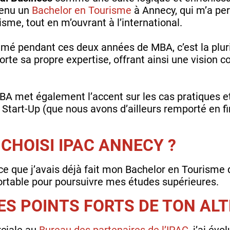
btenu un
Bachelor en Tourisme
à Annecy, qui m’a per
sme, tout en m’ouvrant à l’international.
imé pendant ces deux années de MBA, c’est la pluridi
rte sa propre expertise, offrant ainsi une vision c
 met également l’accent sur les cas pratiques et 
Start-Up (que nous avons d’ailleurs remporté en f
CHOISI IPAC ANNECY ?
ce que j’avais déjà fait mon Bachelor en Tourisme
fortable pour poursuivre mes études supérieures.
ES POINTS FORTS DE TON AL
rciale au
Bureau des partenaires de l’IPAC
, j’ai év