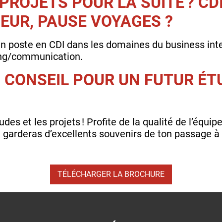
PROJETS POUR LA SUITE ? CDI
UR, PAUSE VOYAGES ?
 poste en CDI dans les domaines du business inter
ing/communication.
 CONSEIL POUR UN FUTUR ÉT
udes et les projets ! Profite de la qualité de l’équ
tu garderas d’excellents souvenirs de ton passage 
TÉLÉCHARGER LA BROCHURE