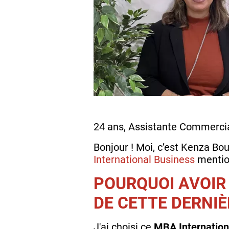
24 ans, Assistante Commerci
Bonjour ! Moi, c’est Kenza Bo
International Business
mention
POURQUOI AVOIR
DE CETTE DERNIÈ
J'ai choisi ce
MBA Internation