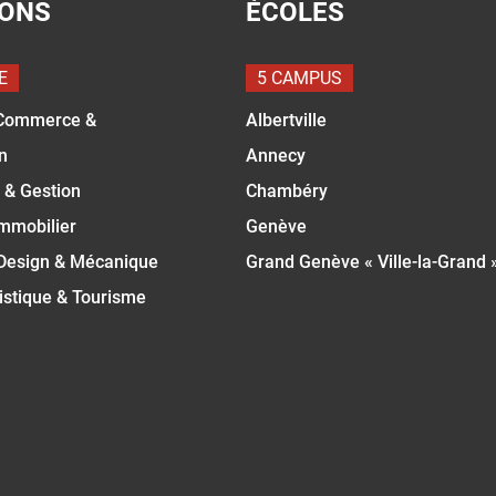
IONS
ÉCOLES
E
5 CAMPUS
Commerce &
Albertville
n
Annecy
 & Gestion
Chambéry
Immobilier
Genève
 Design & Mécanique
Grand Genève « Ville-la-Grand 
istique & Tourisme