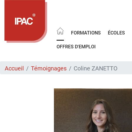
Aller
au
contenu
principal
FORMATIONS
ÉCOLES
OFFRES D'EMPLOI
Accueil
Témoignages
Coline ZANETTO