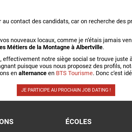
r au contact des candidats, car on recherche des pr
vos nouveaux locaux, comme je n’étais jamais ven
s Métiers de la Montagne à Albertville
.
at, effectivement notre siège social se trouve just
gagnant puisque vous nous proposez des profils, 
utons en
alternance
en
BTS Tourisme
. Donc c’est idé
JE PARTICIPE AU PROCHAIN JOB DATING !
IONS
ÉCOLES