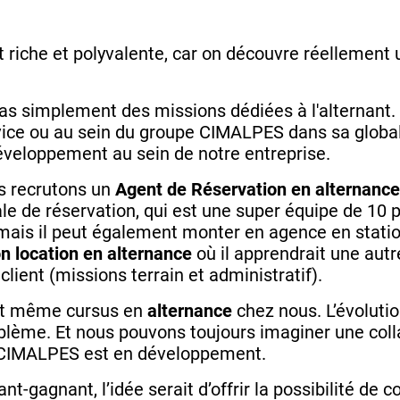
it riche et polyvalente, car on découvre réellement
pas simplement des missions dédiées à l'alternant. 
rvice ou au sein du groupe CIMALPES dans sa globali
développement au sein de notre entreprise.
us recrutons un
Agent de Réservation en alternance
le de réservation, qui est une super équipe de 10 pe
, mais il peut également monter en agence en station 
on location en alternance
où il apprendrait une autr
lient (missions terrain et administratif).
 et même cursus en
alternance
chez nous. L’évolutio
blème. Et nous pouvons toujours imaginer une coll
e CIMALPES est en développement.
ant-gagnant, l’idée serait d’offrir la possibilité de 