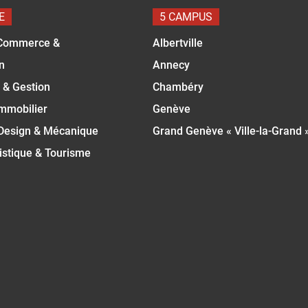
E
5 CAMPUS
Commerce &
Albertville
n
Annecy
 & Gestion
Chambéry
Immobilier
Genève
 Design & Mécanique
Grand Genève « Ville-la-Grand 
istique & Tourisme