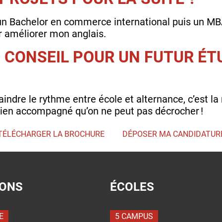
r un Bachelor en commerce international puis un M
ur améliorer mon anglais.
 CONSEIL POUR UN FUTUR ÉT
aindre le rythme entre école et alternance, c’est l
 bien accompagné qu’on ne peut pas décrocher !
TÉLÉCHARGER LA BROCHURE
DÉPOSER MA CANDIDATUR
IONS
ÉCOLES
E
5 CAMPUS