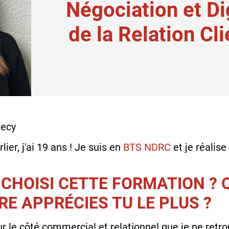
Négociation et Di
de la Relation Cl
necy
ier, j'ai 19 ans ! Je suis en
BTS NDRC
et je réalis
 CHOISI CETTE FORMATION ?
RE APPRÉCIES TU LE PLUS ?
ur le côté commercial et relationnel que je ne retr