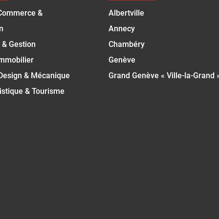
Commerce &
Albertville
n
Annecy
 & Gestion
Chambéry
Immobilier
Genève
 Design & Mécanique
Grand Genève « Ville-la-Grand 
istique & Tourisme