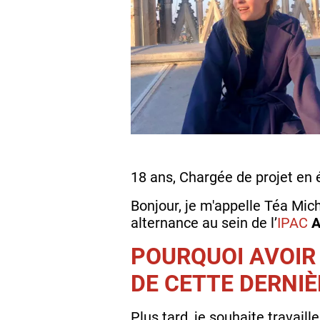
18 ans, Chargée de projet en
Bonjour, je m'appelle Téa Mic
alternance au sein de l’
IPAC
A
POURQUOI AVOIR
DE CETTE DERNIÈ
Plus tard, je souhaite travai