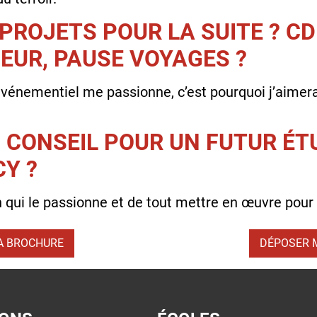
PROJETS POUR LA SUITE ? CDI
UR, PAUSE VOYAGES ?
vénementiel me passionne, c’est pourquoi j’aimera
N CONSEIL POUR UN FUTUR ÉT
Y ?
n qui le passionne et de tout mettre en œuvre pour a
A BROCHURE
DÉPOSER 