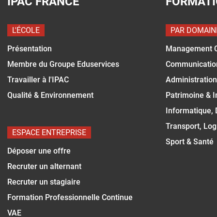
IPAC FRANCE
FORMAT
L'ÉCOLE
PAR DOMAIN
Présentation
Management 
Membre du Groupe Eduservices
Communicatio
Travailler à l'IPAC
Administration
Qualité & Environnement
Patrimoine & 
Informatique,
Transport, Log
ESPACE ENTREPRISE
Sport & Santé
Déposer une offre
Recruter un alternant
Recruter un stagiaire
Formation Professionnelle Continue
VAE