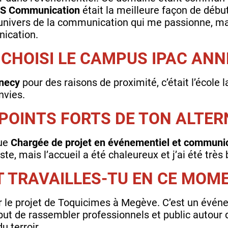
S Communication
était la meilleure façon de débu
univers de la communication qui me passionne, mai
ication.
CHOISI LE CAMPUS IPAC ANN
necy
pour des raisons de proximité, c’était l’école 
nvies.
 POINTS FORTS DE TON ALTER
que
Chargée de projet en événementiel et communi
ste, mais l’accueil a été chaleureux et j’ai été très 
T TRAVAILLES-TU EN CE MOME
r le projet de Toquicimes à Megève. C’est un évén
 but de rassembler professionnels et public autour
u terroir.