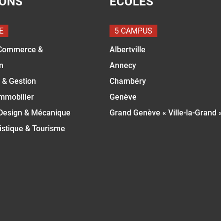
IONS
ÉCOLES
E
5 CAMPUS
Commerce &
Albertville
n
Annecy
 & Gestion
Chambéry
Immobilier
Genève
 Design & Mécanique
Grand Genève « Ville-la-Grand 
istique & Tourisme